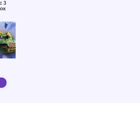
с 3
ок