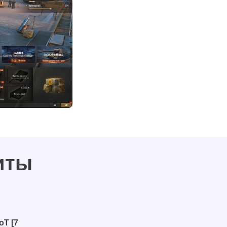
иты
T [7